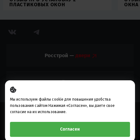
ПЛАСТИКОВЫХ ОКОН
ОКНА
Росстрой —
Росстрой —
Мы используем файлы cookie для повышения удобства
пользования сайтом Нажимая «Согласен», вы даете свое
© 2010-2023, ИП Разуваев М.В.
согласие на их использование.
Предложения, опубликованные на настоящем сайте, не
являются публичной офертой
Согласен
Разработка, реклама и развитие сайта -
Perspektiva