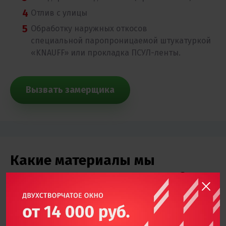
Отлив с улицы
Обработку наружных откосов
специальной паропроницаемой штукатуркой
«KNAUFF» или прокладка ПСУЛ-ленты.
Вызвать замерщика
Какие материалы мы
используем для отделки 6-
метровой лоджии?