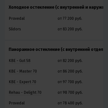
Холодное остекление (с внутренней и наружно
Provedal
от 77 200 руб.
о
Slidors
от 83 200 руб.
о
Панорамное остекление (с внутренней отделко
KBE - Gut 58
от 82 200 руб.
о
KBE - Master 70
от 86 200 руб.
о
KBE - Expert 70
от 97 700 руб.
о
Rehau - Delight 70
от 98 700 руб.
о
Provedal
от 78 400 руб.
о