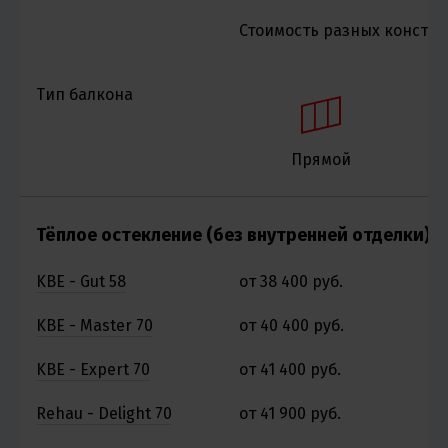
Стоимость разных констру
Тип балкона
Прямой
Тёплое остекление (без внутренней отделки)
KBE - Gut 58
от 38 400 руб.
о
KBE - Master 70
от 40 400 руб.
о
KBE - Expert 70
от 41 400 руб.
о
Rehau - Delight 70
от 41 900 руб.
о