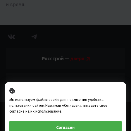
и время.
Росстрой —
Росстрой —
Мы используем файлы cookie для повышения удобства
пользования сайтом Нажимая «Согласен», вы даете свое
© 2010-2023, ИП Разуваев М.В.
согласие на их использование.
Предложения, опубликованные на настоящем сайте, не
являются публичной офертой
Согласен