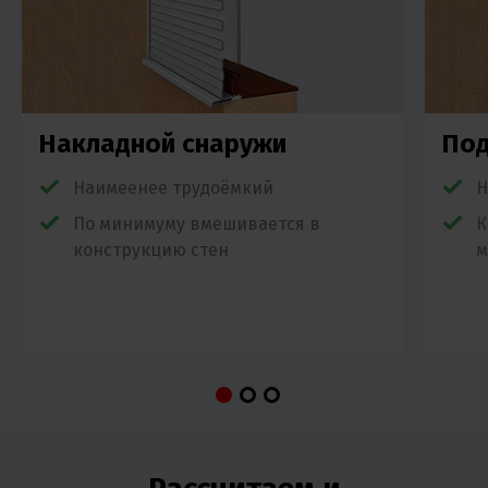
Накладной снаружи
Под
Наимеенее трудоёмкий
Н
По минимуму вмешивается в
К
конструкцию стен
м