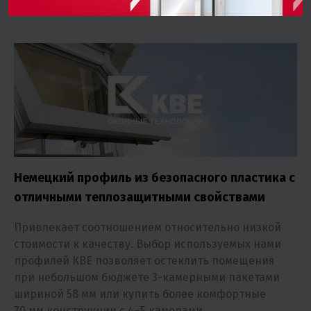
провисания
Немецкий профиль из безопасного пластика с
отличными теплозащитными свойствами
Привлекает соотношением относительно низкой
стоимости к качеству. Выбор используемых нами
профилей КВЕ позволяет остеклить помещения
при небольшом бюджете 3-камерными пакетами
шириной 58 мм или купить более комфортные
70 мм конструкции с 4–5 камерами