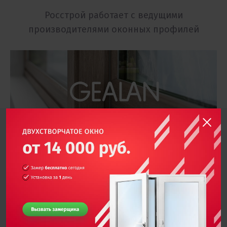
Росстрой работает с ведущими
производителями оконных профилей
Технологичные 6-камерные профильные
системы премиум класса шириной 83 мм
При высоких показателях комфорта имеют
продуманную геометрию, позволяют установку
более толстых стеклопакетов. Они вклеиваются по
особой технологии, защищающей створки от