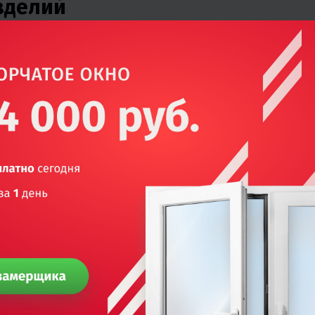
зделий
7 дней
3 недели
акете
3 недели
3 дня
етом
2 недели
14 дней
 зависимости от размера
4 – 8 недель