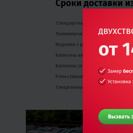
Сроки доставки и
Стандартные белые изделия
Ламинированные изделия
Изделия с раскладкой в стеклоп
Балконы алюминий
Балконы слайдорс со стеклопак
Рольставни стандартных цветов
Секционные гаражные ворота, в