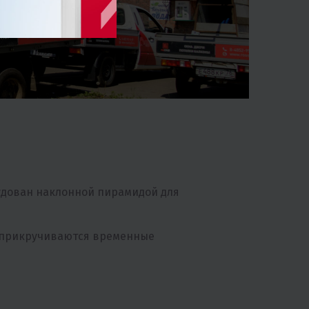
удован наклонной пирамидой для
ю прикручиваются временные