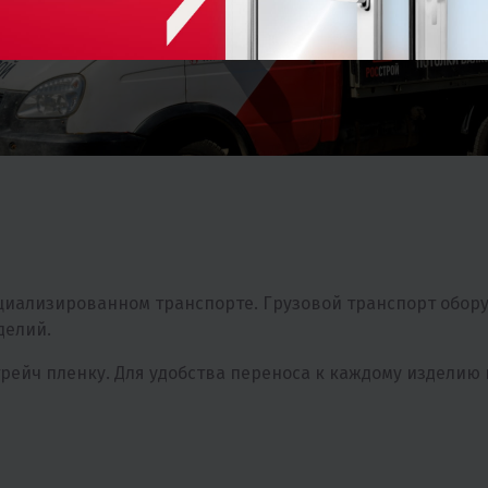
ециализированном транспорте. Грузовой транспорт обор
делий.
трейч пленку. Для удобства переноса к каждому издели