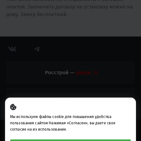
опытом. Заключить договор на установку можно на
дому. Замер бесплатный.
Росстрой —
Росстрой —
Мы используем файлы cookie для повышения удобства
пользования сайтом Нажимая «Согласен», вы даете свое
© 2010-2023, ИП Разуваев М.В.
согласие на их использование.
Предложения, опубликованные на настоящем сайте, не