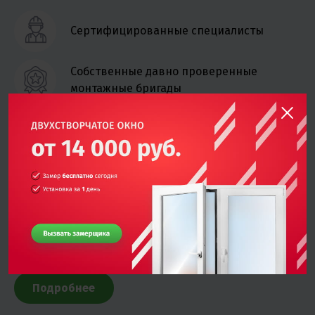
Сертифицированные специалисты
Собственные давно проверенные
монтажные бригады
Внутренняя система контроля качества
Мы осуществляем монтаж в кратчайшие сроки. В
отделе качества компании Росстрой работает
специалист по контролю качества, который
выборочно осуществляет контроль и проверку
монтажа на объекте.
Подробнее