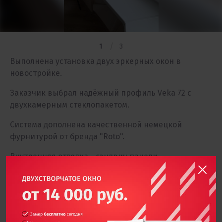
1
3
Выполнена установка двух эркерных окон в
новостройке.
Заказчик выбрал надёжный профиль Veka 72 с
двухкамерным стеклопакетом.
Система дополнена качественной немецкой
фурнитурой от бренда "Roto".
Внутренняя отделка - сэндвич панели
классического белого цвета толщиной 10мм.
Ориентировочная стоимость проекта — 70 000
рублей
Продолжительность выполнения работ — 6 часов