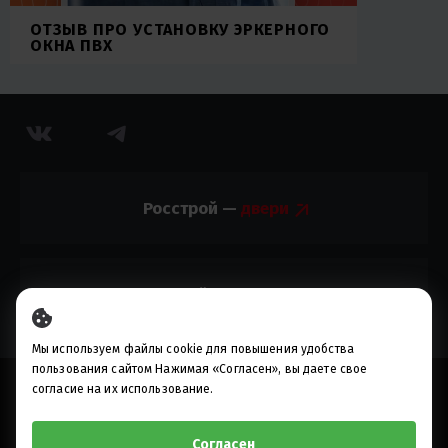
ОТЗЫВ ПРО УСТАНОВКУ ЭРКЕРНОГО
ОКНА ПВХ
Росстрой —
Росстрой —
Мы используем файлы cookie для повышения удобства
пользования сайтом Нажимая «Согласен», вы даете свое
© 2010-2023, ИП Разуваев М.В.
согласие на их использование.
Предложения, опубликованные на настоящем сайте, не
являются публичной офертой
Согласен