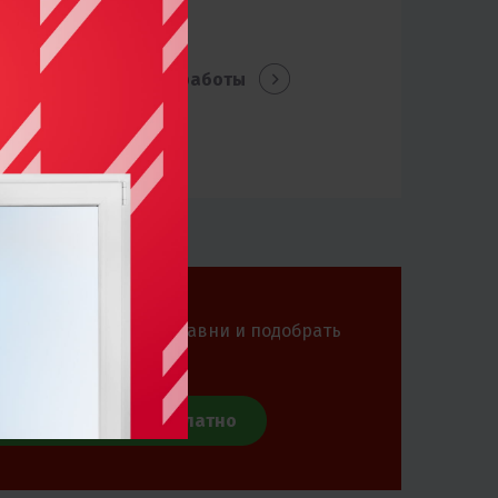
Другие работы
ем изготовить рольставни и подобрать
т монтажа
вать замерщика бесплатно