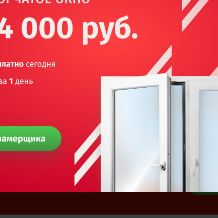
абот — 1,5 дня
Выполним заказ по
Мы мож
вариан
вашим размерам!
Выз