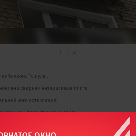
1
14
ке балкона "с нуля".
ановлена сварная независимая плита.
дальнейшего остекления.
 по данному проекту можно
здесь
.
кта — 80 000 рублей