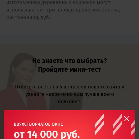
изготовлении деревянных евроокон могут
использоваться три породы древесины: сосна,
лиственница, дуб.
Не знаете что выбрать?
Пройдите мини-тест
Ответьте всего на 5 вопросов нашего сайта и
узнайте какое окно вам лучше всего
подходит.
Подобрать