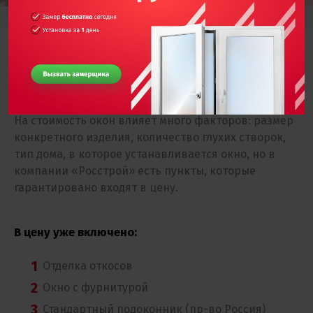
Из чего складывается честная
цена на окна?
На стоимость окон влияет много факторов: размер
конкретного изделия, количество глухих створок,
тип дома, в которое устанавливается окно, но в
компании «Росстрой» есть пункты, которые
гарантировано входят в цену.
В цену уже включено:
Отделка откосов
Окно с фурнитурой
Стандартный подоконник (пр-во Россия)